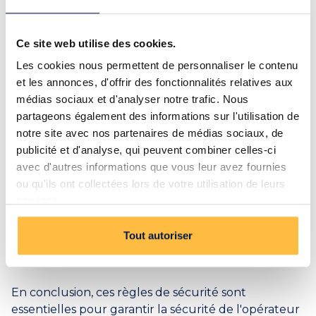
Il est interdit de monter ou de descendre de
l'équipement en marche. L'opérateur doit toujours
Ce site web utilise des cookies.
arrêter l'équipement avant de monter ou de
Les cookies nous permettent de personnaliser le contenu
descendre.
et les annonces, d'offrir des fonctionnalités relatives aux
médias sociaux et d'analyser notre trafic. Nous
Gardez une distance de sécurité
partageons également des informations sur l'utilisation de
notre site avec nos partenaires de médias sociaux, de
L'opérateur doit
maintenir une distance de
publicité et d'analyse, qui peuvent combiner celles-ci
sécurité
par rapport aux personnes et aux objets
avec d'autres informations que vous leur avez fournies
autour de lui. Il est également important de
ou qu'ils ont collectées lors de votre utilisation de leurs
maintenir une distance de sécurité par rapport à
services.
d'autres équipements en mouvement sur le
chantier.
Tout autoriser
En conclusion, ces règles de sécurité sont
essentielles pour garantir la sécurité de l'opérateur