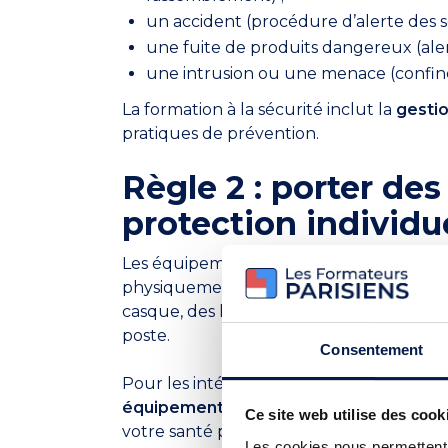
un accident (procédure d’alerte des s
une fuite de produits dangereux (alert
une intrusion ou une menace (confin
La formation à la sécurité inclut la
gestio
pratiques de prévention.
Règle 2 : porter de
protection individue
Les équipements de protection individuel
physiquement pendant votre temps de tra
casque, des lunettes, des chaussures de 
poste.
Consentement
Pour les intérimaires, c’est à l’entreprise 
équipements de travail
nécessaires et i
Ce site web utilise des cook
votre santé physique et prévenir les risqu
Les cookies nous permettent d