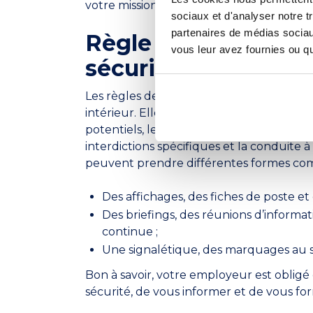
votre mission et vous devez les entreteni
sociaux et d'analyser notre t
partenaires de médias sociaux
Règle 3 : respecter
vous leur avez fournies ou qu'
sécurité
Les règles de sécurité sont affichées sur 
intérieur. Elles constituent une
obligati
potentiels, les étapes à suivre pour effec
interdictions spécifiques et la conduite à
peuvent prendre différentes formes co
Des affichages, des fiches de poste et 
Des briefings, des réunions d’inform
continue ;
Une signalétique, des marquages au 
Bon à savoir, votre employeur est oblig
sécurité, de vous informer et de vous for