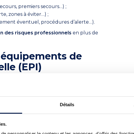
ecours, premiers secours…) ;
e, zones à éviter…) ;
ement éventuel, procédures d’alerte…).
n des risques professionnels
en plus de
s équipements de
lle (EPI)
le, ou EPI, visent à vous protéger
vail. Ils peuvent inclure des gants, un
sécurité, et doivent être adaptés à chaque
Détails
utilisatrice de vous fournir
les
dentiques à ceux des salariés pour protéger
ies.
es. Ils doivent être en bon état, adaptés à
e personnaliser le contenu et les annonces, d'offrir des fonctio