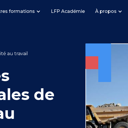
res formations
LFP Académie
À propos
té au travail
es
les de
au