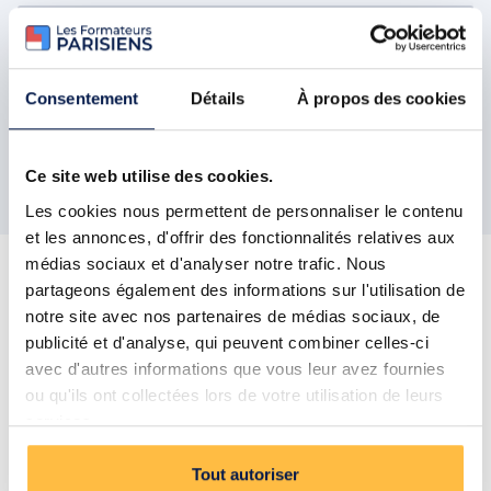
PASI BTP®
Consentement
Détails
À propos des cookies
Ce site web utilise des cookies.
Les cookies nous permettent de personnaliser le contenu
et les annonces, d'offrir des fonctionnalités relatives aux
médias sociaux et d'analyser notre trafic. Nous
partageons également des informations sur l'utilisation de
Il y a un avant et un après
notre site avec nos partenaires de médias sociaux, de
publicité et d'analyse, qui peuvent combiner celles-ci
avec d'autres informations que vous leur avez fournies
ou qu'ils ont collectées lors de votre utilisation de leurs
services.
100% PARFAIT
Tout autoriser