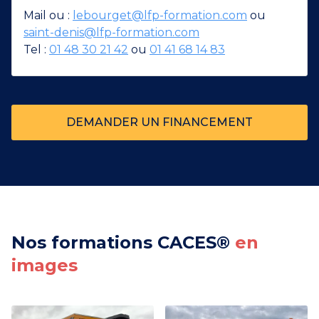
Mail ou :
lebourget@lfp-formation.com
ou
saint-denis@lfp-formation.com
Tel :
01 48 30 21 42
ou
01 41 68 14 83
DEMANDER UN FINANCEMENT
Nos formations CACES®
en
images