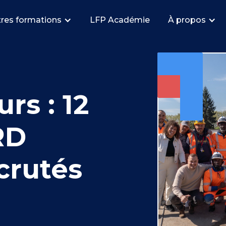
res formations
LFP Académie
À propos
rs : 12
RD
crutés