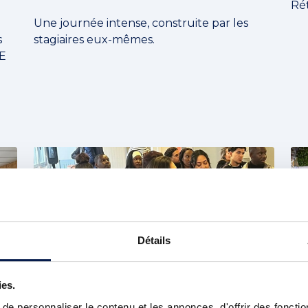
Ré
Une journée intense, construite par les
s
stagiaires eux-mêmes.
GE
Détails
ies.
e personnaliser le contenu et les annonces, d'offrir des fonctio