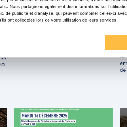
rafic. Nous partageons également des informations sur l'utilisati
, de publicité et d'analyse, qui peuvent combiner celles-ci avec
ACTUALITÉS
ils ont collectées lors de votre utilisation de leurs services.
 :
Brunch à la fabrique du Métro !
Le
no
Un moment convivial pour faire découvrir
nos nouveaux parcours de formation.
À l
for
n de
em
res
de 