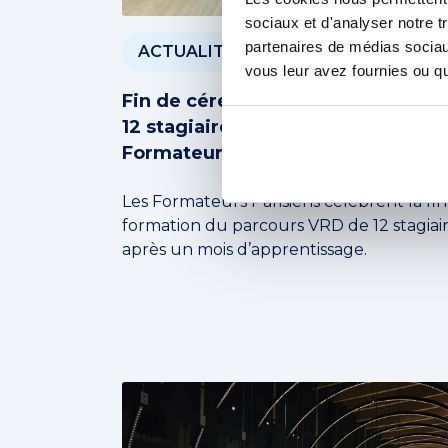
sociaux et d'analyser notre t
partenaires de médias sociaux
ACTUALITÉS
vous leur avez fournies ou qu'
Fin de cérémonie du parcours VRD
12 stagiaires à l’honneur chez Les
Formateurs Parisiens
Les Formateurs Parisiens célèbrent la fi
formation du parcours VRD de 12 stagiai
après un mois d’apprentissage.