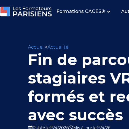
Formations CACES
®
Aut
Accueil
>
Actualité
Fin de parcou
stagiaires V
formés et re
avec succès
Publié le
15/4/2026
Mis à jour le
15/4/26