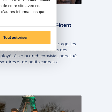
on de notre site avec nos
 d'autres informations que
ACTUALITÉS
s Formateurs Parisiens Fêtent
ël !
Tout autoriser
’occasion d’un moment de partage, les
mateurs ont invité les enfants des
ployés à un brunch convivial, ponctué
sourires et de petits cadeaux.