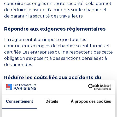
conduire ces engins en toute sécurité. Cela permet
de réduire le risque d'accidents sur le chantier et
de garantir la sécurité des travailleurs.
Répondre aux exigences réglementaires
La réglementation impose que tous les
conducteurs d'engins de chantier soient formés et
certifiés. Les entreprises qui ne respectent pas cette
obligation s'exposent à des sanctions pénales et à
des amendes.
Réduire les coûts liés aux accidents du
travail
Les accidents du travail causés par une mauvaise
utilisation des engins de chantier peuvent coûter
Consentement
Détails
À propos des cookies
cher aux entreprises. En formant les conducteurs
d'engins de chantier et en garantissant leur