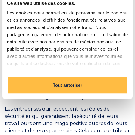
Ce site web utilise des cookies.
sécurité, les entreprises peuvent réduire les coûts
liés aux accidents du travail.
Les cookies nous permettent de personnaliser le contenu
et les annonces, d'offrir des fonctionnalités relatives aux
Améliorer la productivité et la qualité du
médias sociaux et d'analyser notre trafic. Nous
travail
partageons également des informations sur l'utilisation de
notre site avec nos partenaires de médias sociaux, de
Les conducteurs d'engins de chantier certifiés sont
publicité et d'analyse, qui peuvent combiner celles-ci
plus efficaces et plus productifs que ceux qui ne le
avec d'autres informations que vous leur avez fournies
sont pas. En connaissant parfaitement les règles de
ou qu'ils ont collectées lors de votre utilisation de leurs
conduite et en utilisant les engins de manière
services.
optimale, ils peuvent accomplir leur travail plus
rapidement et avec une meilleure qualité.
Tout autoriser
Valoriser l'image de l'entreprise
Les entreprises qui respectent les règles de
sécurité et qui garantissent la sécurité de leurs
travailleurs ont une image positive auprès de leurs
clients et de leurs partenaires. Cela peut contribuer